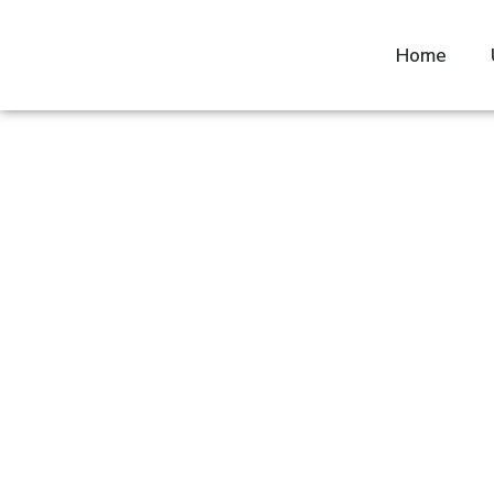
Home
Wir freuen uns auf Ihre Nachricht – lasse
gemeinsam starten.