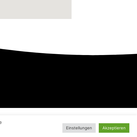
e
49231
info@ziduna.de
Einstellungen
Akzeptieren